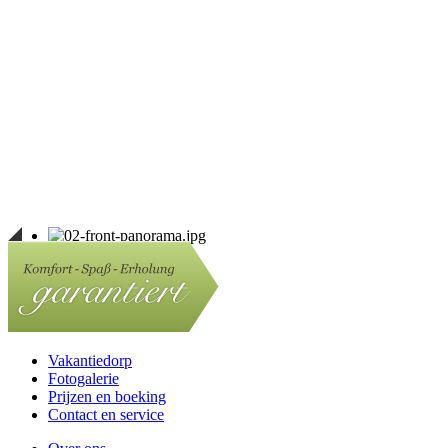
Vakantiedorp
Fotogalerie
Prijzen en boeking
Contact en service