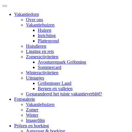
Vakantiedorp
Over ons
Vakantiehuizen
Huizen
Inrichting
Plattegrond
Huisdieren
Ligging en reis
Zomeractiviteiten
Avonturenpark Gröbming
Sommercard
Winteractiviteiten
Uitstapjes
Gröbminger Land
Bergen en valleien
Gegarandeerd het juiste vakantieverblijf?
Fotogalerie
Vakantiehuizen
Zomer
Winter
Imagefilm
Prijzen en boeking
Aanvraag & boeking