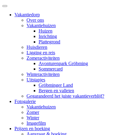
Vakantiedorp
Over ons
Vakantiehuizen
Huizen
Inrichting
Plattegrond
Huisdieren
Ligging en reis
Zomeractiviteiten
Avonturenpark Gröbming
Sommercard
Winteractiviteiten
Uitstapjes
Gröbminger Land
Bergen en valleien
Gegarandeerd het juiste vakantieverblijf?
Fotogalerie
Vakantiehuizen
Zomer
Winter
Imagefilm
Prijzen en boeking
Aanvraag & boeking