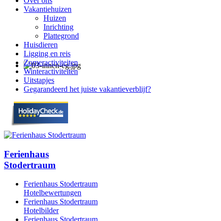
Over ons
Vakantiehuizen
Huizen
Inrichting
Plattegrond
Huisdieren
Ligging en reis
Zomeractiviteiten
Winteractiviteiten
Uitstapjes
Gegarandeerd het juiste vakantieverblijf?
Ferienhaus
Stodertraum
Ferienhaus Stodertraum
Hotelbewertungen
Ferienhaus Stodertraum
Hotelbilder
Ferienhaus Stodertraum