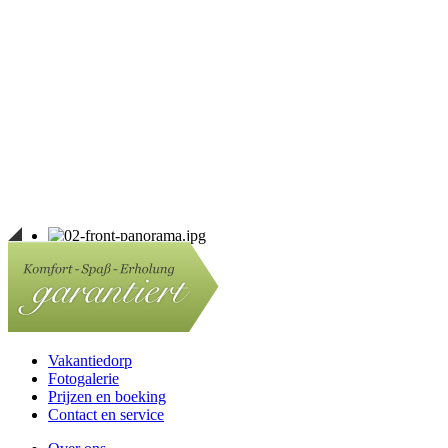
Vakantiedorp
Fotogalerie
Prijzen en boeking
Contact en service