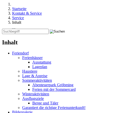
Startseite
Kontakt & Service
Service
Inhalt
Inhalt
Feriendorf
Ferienhäuser
Ausstattung
Lageplan
Haustiere
Lage & Anreise
Sommeraktivitäten
Abenteuerpark Gröbming
Ferien mit der Sommercard
Winteraktivitäten
Ausflugsziele
Berge und Täler
Garantiert die richtige Ferienunterkunft!
Bildergalerie