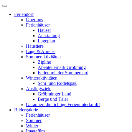
Feriendorf
Über uns
Ferienhäuser
Häuser
Ausstattung
Lageplan
Haustiere
Lage & Anreise
Sommeraktivitäten
Zipline
Abenteuerpark Gröbming
Ferien mit der Sommercard
Winteraktivitäten
Schi- und Rodelspaß
Ausflugsziele
Gröbminger Land
Berge und Täler
Garantiert die richtige Ferienunterkunft!
Bildergalerie
Ferienhäuser
Sommer
Winter
Imagefilm